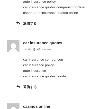
auto insurance policy
car insurance quotes comparison online
cheap auto insurance quotes online
返信する
car insurance quotes
2018年1月28日 2:31 AM
car insurance comparison
car insurance policy
auto insurance
car insurance quotes florida
返信する
casinos online