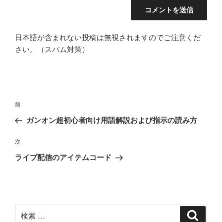
日本語が含まれない投稿は無視されますのでご注意くだ
さい。（スパム対策）
投
過
前
稿
去
ガンオン超初心者向け用語解説および指示の読み方
ナ
の
ビ
投
次
次
稿
ゲ
の
ライブ配信のアイテムコード
投
ー
稿
シ
ョ
ン
検
検
索