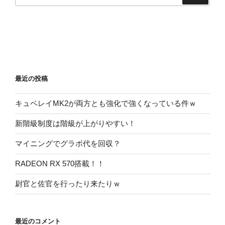
索:
最近の投稿
キュベレイMK2が両方とも強化で強くなっている件ｗ
新階級制度は階級が上がりやすい！
マイニングでグラボ代を回収？
RADEON RX 570搭載！！
尉官と佐官を行ったり来たりｗ
最近のコメント