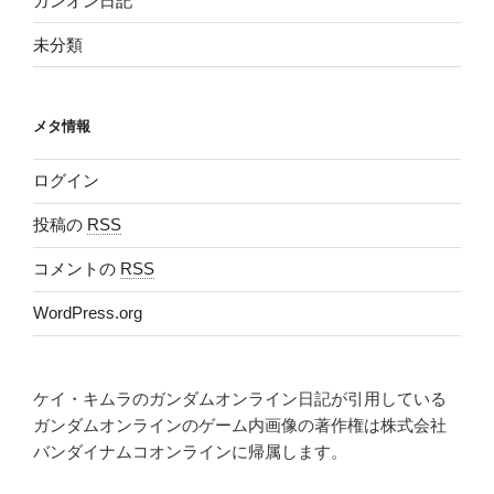
ガンオン日記
未分類
メタ情報
ログイン
投稿の
RSS
コメントの
RSS
WordPress.org
ケイ・キムラのガンダムオンライン日記が引用している
ガンダムオンラインのゲーム内画像の著作権は株式会社
バンダイナムコオンラインに帰属します。