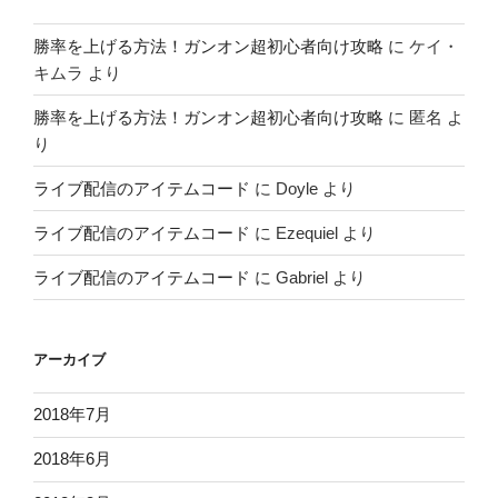
勝率を上げる方法！ガンオン超初心者向け攻略
に
ケイ・
キムラ
より
勝率を上げる方法！ガンオン超初心者向け攻略
に
匿名
よ
り
ライブ配信のアイテムコード
に
Doyle
より
ライブ配信のアイテムコード
に
Ezequiel
より
ライブ配信のアイテムコード
に
Gabriel
より
アーカイブ
2018年7月
2018年6月