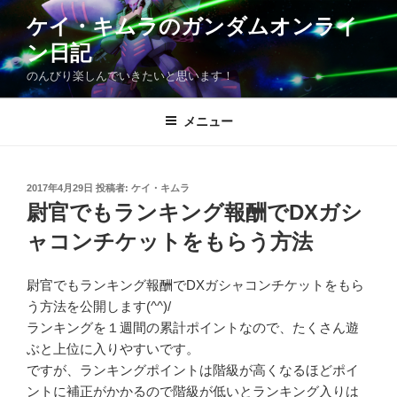
コ
ケイ・キムラのガンダムオンライ
ン
ン日記
テ
ン
のんびり楽しんでいきたいと思います！
ツ
へ
メニュー
ス
キ
ッ
投
2017年4月29日
投稿者:
ケイ・キムラ
プ
稿
尉官でもランキング報酬でDXガシ
日:
ャコンチケットをもらう方法
尉官でもランキング報酬でDXガシャコンチケットをもら
う方法を公開します(^^)/
ランキングを１週間の累計ポイントなので、たくさん遊
ぶと上位に入りやすいです。
ですが、ランキングポイントは階級が高くなるほどポイ
ントに補正がかかるので階級が低いとランキング入りは