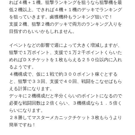
れば４機＋１機。狙撃ランキングを狙うなら狙撃機を最
低２機以上、できれば４機＋１機のデッキでランキング
を狙っていきます。鹵獲機枠もランキング狙いで！
支援２機、狙撃２機のデッキで両方のランキング入りを
目指すのもいいかもしれません。
イベントなどの影響で週によって大きく増減しますが、
狙撃で１万ポイント、支援で１万２千ポイントくらいた
めればＤＸチケットを１枚もらえる２５０位以内に入れ
るようです。
４機構成で、仮に１戦で約３００ポイント稼ぐとする
と、狙撃で３３回、支援で４０回、戦闘をこなせばもら
える計算になります。
デッキに２機構成だと半分くらいのポイントになるので
必要な戦闘回数は２倍くらい、３機構成なら１．５倍く
らいになります。
２８勝してマスターメカニックチケット３枚もらうより
簡単ですね！