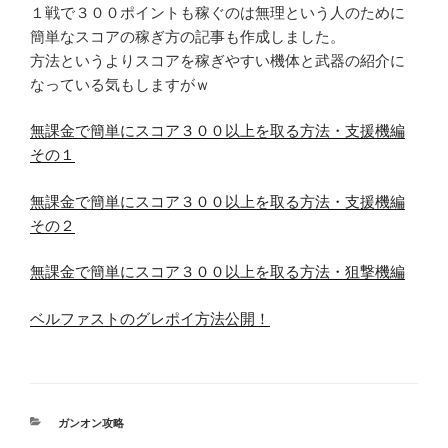
１戦で３００ポイントも稼ぐのは無理という人のために
簡単なスコアの稼ぎ方の記事も作成しました。
方法というよりスコアを稼ぎやすい機体と武器の紹介に
なっている気もしますがｗ
無課金で簡単にスコア３００以上を取る方法・支援機編
その１
無課金で簡単にスコア３００以上を取る方法・支援機編
その２
無課金で簡単にスコア３００以上を取る方法・狙撃機編
ベルファストのグレポイ方法公開！
カ
ガンオン攻略
テ