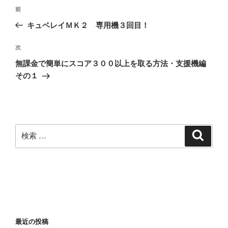
投
過
前
稿
去
キュベレイＭＫ２ 専用機３回目！
ナ
の
ビ
投
次
次
稿
ゲ
の
無課金で簡単にスコア３００以上を取る方法・支援機編
投
ー
その１
稿
シ
ョ
ン
検
検
索
索:
最近の投稿